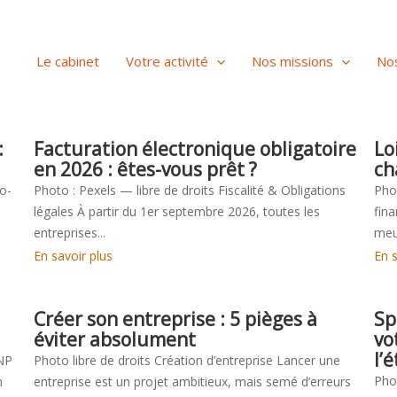
Le cabinet
Votre activité
Nos missions
Nos
:
Facturation électronique obligatoire
Lo
en 2026 : êtes-vous prêt ?
ch
o-
Photo : Pexels — libre de droits Fiscalité & Obligations
Phot
légales À partir du 1er septembre 2026, toutes les
fina
entreprises...
meub
En savoir plus
En s
Créer son entreprise : 5 pièges à
Sp
éviter absolument
vo
l’
MNP
Photo libre de droits Création d’entreprise Lancer une
Phot
n
entreprise est un projet ambitieux, mais semé d’erreurs